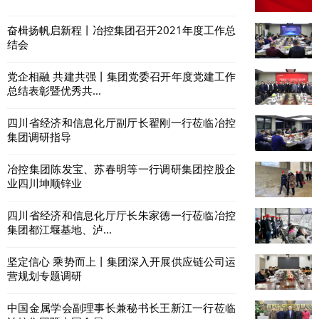
奋楫扬帆启新程丨冶控集团召开2021年度工作总
结会
党企相融 共建共强丨集团党委召开年度党建工作
总结表彰暨优秀共...
四川省经济和信息化厅副厅长翟刚一行莅临冶控
集团调研指导
冶控集团陈发宝、苏春明等一行调研集团控股企
业四川坤顺锌业
四川省经济和信息化厅厅长朱家德一行莅临冶控
集团都江堰基地、泸...
坚定信心 乘势而上丨集团深入开展供应链公司运
营规划专题调研
中国金属学会副理事长兼秘书长王新江一行莅临