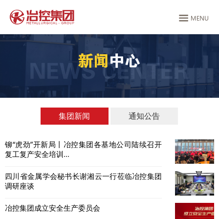
集团新闻
通知公告
铆“虎劲”开新局丨冶控集团各基地公司陆续召开
复工复产安全培训...
四川省金属学会秘书长谢湘云一行莅临冶控集团
调研座谈
冶控集团成立安全生产委员会