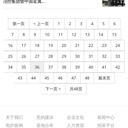
冶控集团暨中国金属...
第一页
< 上一页
1
2
3
4
5
6
7
8
9
10
11
12
13
14
15
16
17
18
19
20
21
22
23
24
25
26
27
28
29
30
31
32
33
34
35
36
37
38
39
40
41
42
43
44
45
46
47
48
最末页
下一页 >
共48页
关于我们
党的建设
企业文化
新闻中心
电炉炼钢
基地分布
人力资源
招采平台