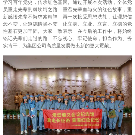
学习百年党史，传承红色基因。通过开展本次活动，全体党
员重走先辈荆棘坎坷之路，重温先辈血与火的红色故事，重
新感悟先辈不悔求索精神，再一次接受思想洗礼，让理想信
念不变，让道德情操不变，让立身、立业、立言、立德的党
性基石更加牢固。大家一致表示，在今后的工作中，将始终
铭记先辈们走过的路，不忘初心、牢记使命，担当作为、务
实肯干，为集团公司高质量发展做出新的更大贡献。