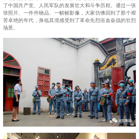
了中国共产党、人民军队的发展壮大和斗争历程。通过一张
张照片、一件件物品、一帧帧影像，大家仿佛回到了那个艰
苦卓绝的年代，身临其境感受到了革命先烈浴血奋战的壮烈
场景。