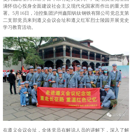
满怀信心投身全面建设社会主义现代化国家而作出的重大部
署。
5月16日，冶控集团泸州鑫阳钒钛钢铁有限公司党总支第
二支部党员来到遵义会议会址和遵义红军烈士陵园开展党史
学习教育活动。
在遵义会议会址，全体党员在解说人员的讲解下，深入了解