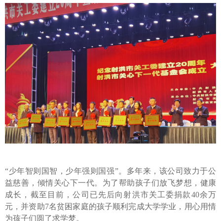
“少年智则国智，少年强则国强”。多年来，该公司致力于公
益慈善，倾情关心下一代。为了帮助孩子们放飞梦想，健康
成长，截至目前，公司已先后向射洪市关工委捐款40余万
元，并资助7名贫困家庭的孩子顺利完成大学学业，用心用情
为孩子们圆了求学梦。