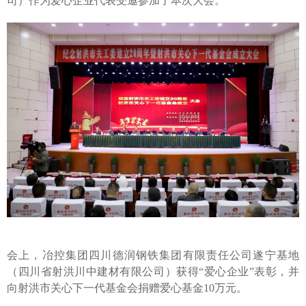
司）作为爱心企业代表受邀参加了本次大会。
会上，冶控集团四川德润钢铁集团有限责任公司遂宁基地
（四川省射洪川中建材有限公司）
获得
“爱心企业”表彰，并
向射洪市关心下一代基金会捐赠爱心基金10万元。