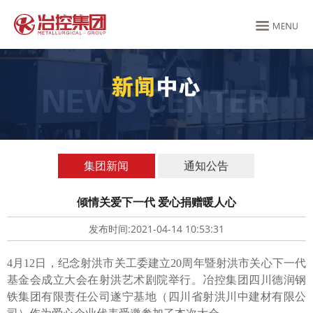
集团新闻
通知公告
倾情关爱下一代 爱心捐赠暖人心
发布时间:2021-04-14 10:53:31
4月12日，纪念射洪市关工委建立20周年暨射洪市关心下一代
基金会成立大会在射洪艺术剧院举行。冶控集团四川德润钢
铁集团有限责任公司遂宁基地（四川省射洪川中建材有限公