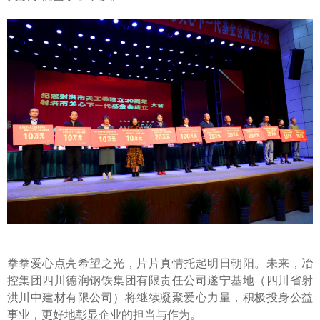
拳拳爱心点亮希望之光，片片真情托起明日朝阳。未来，冶
控集团四川德润钢铁集团有限责任公司遂宁基地（四川省射
洪川中建材有限公司）将继续凝聚爱心力量，积极投身公益
事业，更好地彰显企业的担当与作为。