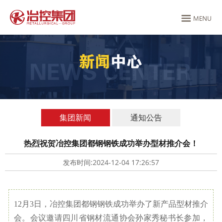
集团新闻
通知公告
热烈祝贺冶控集团都钢钢铁成功举办型材推介会！
发布时间:2024-12-04 17:26:57
12月3日，冶控集团都钢钢铁成功举办了新产品型材推介
会。会议邀请四川省钢材流通协会孙家秀秘书长参加，